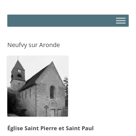
Aller
au
Paroisse Saint-Honoré-des-
contenu
Plaine d'Estrées – Plateau picard – Ressontois
Moissons
Neufvy sur Aronde
Église Saint Pierre et Saint Paul