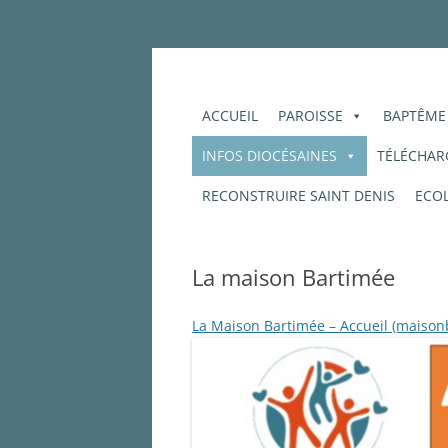
Aller
au
contenu
Plaine d'Estrées – Plateau picard – Ressont
Paroisse Saint-Hon
ACCUEIL
PAROISSE
BAPTÊME
INFOS DIOCÉSAINES
TÉLÉCHARG
RECONSTRUIRE SAINT DENIS
ECOL
La maison Bartimée
La Maison Bartimée – Accueil (maison