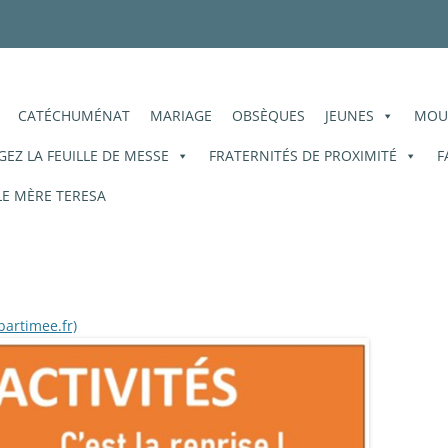
ois
oré-des-Moissons
CATÉCHUMÉNAT
MARIAGE
OBSÈQUES
JEUNES
MOU
EZ LA FEUILLE DE MESSE
FRATERNITÉS DE PROXIMITÉ
F
E MÈRE TERESA
:
bartimee.fr)
La
maison
Bartimée