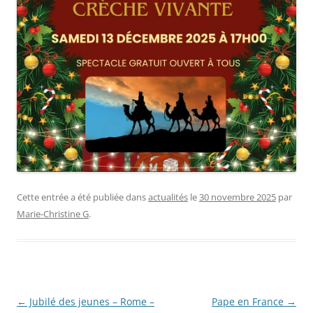
Cette entrée a été publiée dans
actualités
le
30 novembre 2025
par
Marie-Christine G
.
Navigation
←
Jubilé des jeunes – Rome –
Pape en France
→