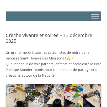
Aller
au
Paroisse Saint-Honoré-des-
contenu
Plaine d'Estrées – Plateau picard – Ressontois
Moissons
Crèche vivante et soirée – 13 décembre
2025
Un grand merci à tous les catéchistes de notre belle
paroisse Saint-Honoré des Moissons !
Quel bonheur de voir parents, enfants et notre curé le Père
Philippe Montier réunis pour un moment de partage et de
créativité autour de la Nativité !