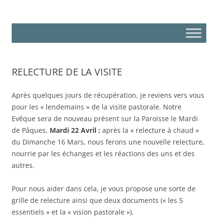
Aller
au
Paroisse Saint-Honoré-des-
contenu
Plaine d'Estrées – Plateau picard – Ressontois
Moissons
RELECTURE DE LA VISITE
Après quelques jours de récupération, je reviens vers vous
pour les « lendemains » de la visite pastorale. Notre
Evêque sera de nouveau présent sur la Paroisse le Mardi
de Pâques,
Mardi 22 Avril :
après la « relecture à chaud »
du Dimanche 16 Mars, nous ferons une nouvelle relecture,
nourrie par les échanges et les réactions des uns et des
autres.
Pour nous aider dans cela, je vous propose une sorte de
grille de relecture ainsi que deux documents (« les 5
essentiels » et la « vision pastorale »).