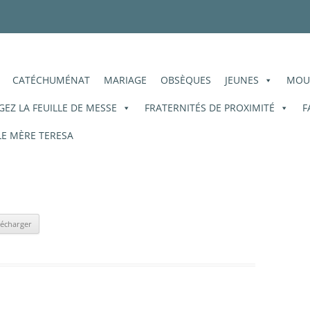
ois
oré-des-Moissons
CATÉCHUMÉNAT
MARIAGE
OBSÈQUES
JEUNES
MOU
EZ LA FEUILLE DE MESSE
FRATERNITÉS DE PROXIMITÉ
F
E MÈRE TERESA
lécharger