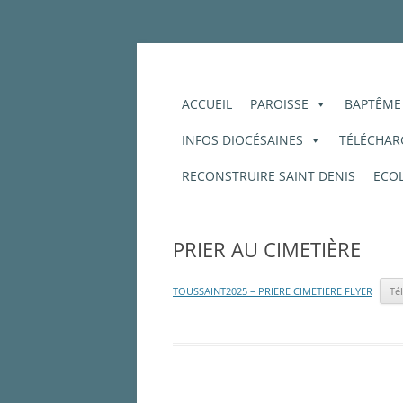
Aller
au
contenu
Plaine d'Estrées – Plateau picard – Ressont
Paroisse Saint-Hon
ACCUEIL
PAROISSE
BAPTÊME
INFOS DIOCÉSAINES
TÉLÉCHARG
RECONSTRUIRE SAINT DENIS
ECOL
PRIER AU CIMETIÈRE
TOUSSAINT2025 – PRIERE CIMETIERE FLYER
Té